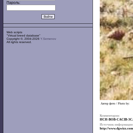
Пароль:
Web scripts
''Virtual breed database''
Copyright ©, 2004-2026
Y.Semenov
All rights reserved.
Автор фото / Photo by:
Комментарии:
HCH-BOB-CACIB-3C
Источник информации
http://www.dgwizz.co