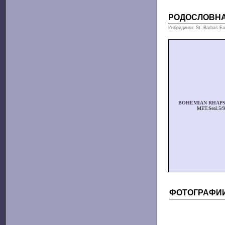
РОДОСЛОВН
Инбридинги: St. Barbas Eas
BOHEMIAN RHAP
MET.Seal.5/9
ФОТОГРАФИ