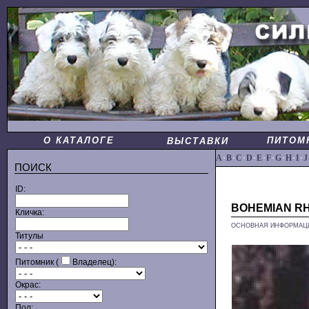
О КАТАЛОГЕ
ПИТОМ
ВЫСТАВКИ
A
·
B
·
C
·
D
·
E
·
F
·
G
·
H
·
I
·
J
ПОИСК
ID:
BOHEMIAN R
Кличка:
ОСНОВНАЯ ИНФОРМАЦ
Титулы
Питомник (
Владелец):
Окрас:
Пол: