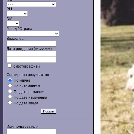
PLL:
DM:
Город / Страна:
Владелец:
Дата рождения (
):
дд.мм.гггг
с фотографией
Сортировка результатов:
По кличке
По питомникам
По дате рождения
По дате изменения
По дате ввода
Имя пользователя: