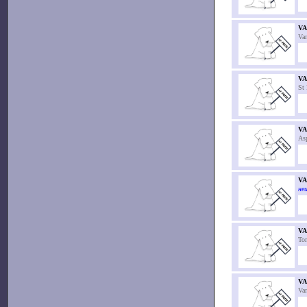
VA
Va
V
St
VA
As
V
неи
V
To
V
Va