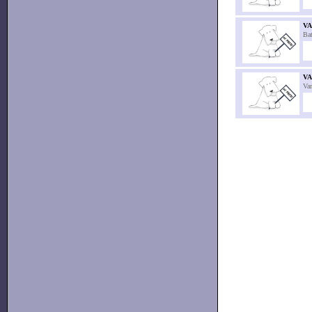
V
Bat
VA
Va