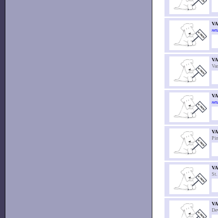
V
неи
VA
Va
V
неи
V
Pin
V
St
V
De