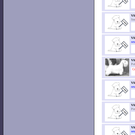
VA
Sn
V
неи
VA
Pol
Cr
VA
неи
VA
Pin
VA
неи