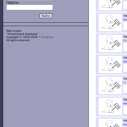
Пароль:
V
неи
Web scripts
''Virtual breed database''
VA
Copyright ©, 2004-2026
Y.Semenov
All rights reserved.
Br
VA
неи
VA
St.
VA
неи
V
неи