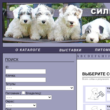
О КАТАЛОГЕ
ПИТОМ
ВЫСТАВКИ
A
·
B
·
C
·
D
·
E
·
F
·
G
·
H
·
I
·
J
ПОИСК
ID:
ВЫБЕРИТЕ С
Кличка:
Всего собак в результате:
Титулы
VA
Ma
Питомник (
Владелец):
Окрас:
VA
Пол:
Ma