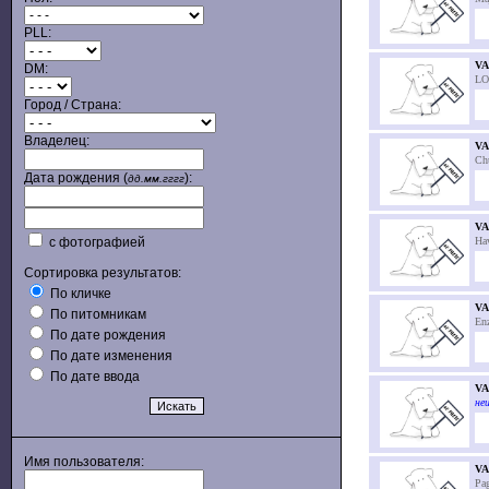
PLL:
VA
DM:
LO
Город / Страна:
Владелец:
VA
Ch
Дата рождения (
):
дд.мм.гггг
V
с фотографией
Ha
Сортировка результатов:
По кличке
V
По питомникам
En
По дате рождения
По дате изменения
По дате ввода
V
неи
Имя пользователя:
VA
Pa