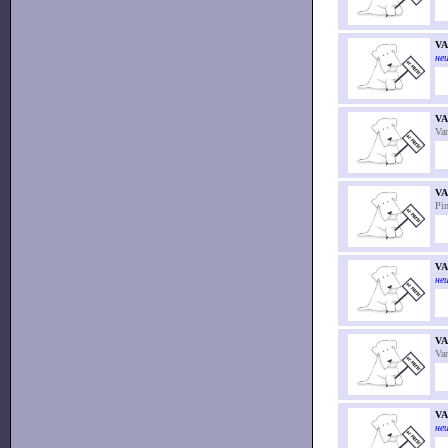
VA
неи
V
Va
V
Pin
VA
неи
VA
Va
VA
неи