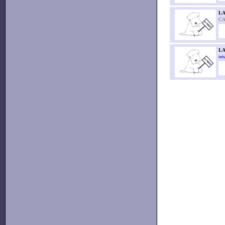
L
CA
LA
неи