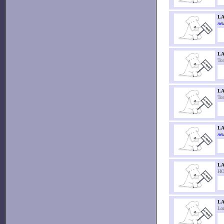
LA
неи
L
To
L
To
LA
неи
LA
HO
L
Lor