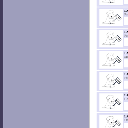
L
For
LA
For
L
El
L
For
LA
CA
L
LO