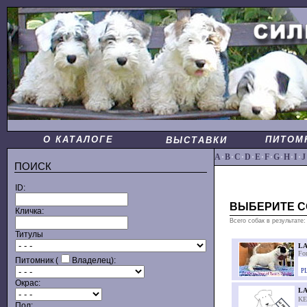
О КАТАЛОГЕ
ПИТОМ
ВЫСТАВКИ
A
·
B
·
C
·
D
·
E
·
F
·
G
·
H
·
I
·
J
ПОИСК
ID:
ВЫБЕРИТЕ С
Кличка:
Всего собак в результате:
Титулы
LA
Fo
Питомник (
Владелец):
PL
Окрас:
LA
K
Пол: