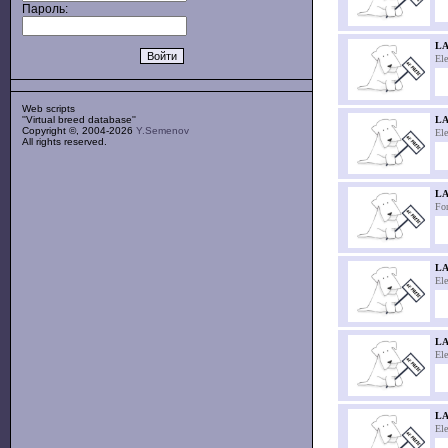
Пароль:
LA
El
Web scripts
''Virtual breed database''
LA
Copyright ©, 2004-2026
Y.Semenov
El
All rights reserved.
LA
For
L
El
L
El
LA
El