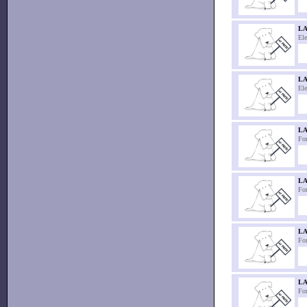
LA
El
L
El
L
For
LA
For
L
For
LA
For