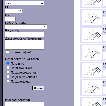
PLL:
LA
DM:
For
Город / Страна:
LA
Владелец:
For
Дата рождения (
):
дд.мм.гггг
LA
For
с фотографией
Сортировка результатов:
По кличке
LA
El
По питомникам
По дате рождения
По дате изменения
По дате ввода
L
For
LA
Имя пользователя:
El