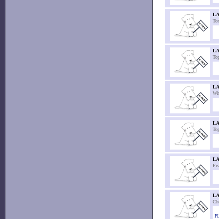
LA
Tor
LA
To
LA
Wh
L
To
L
Fi
L
Ch
PL