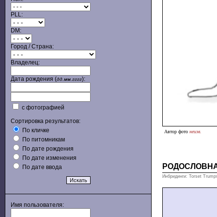
PLL:
DM:
Город / Страна:
Владелец:
Дата рождения (
):
дд.мм.гггг
с фотографией
Сортировка результатов:
По кличке
Автор фото
неизв.
По питомникам
По дате рождения
По дате изменения
РОДОСЛОВН
По дате ввода
Инбридинги: Torset Trumps
Имя пользователя: