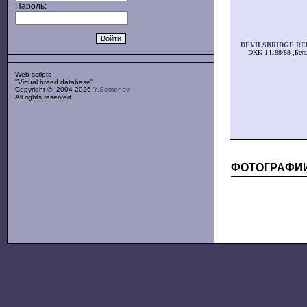
Пароль:
DEVILSBRIDGE RE
DKK 14188/88 ,Бел
Web scripts
''Virtual breed database''
Copyright ©, 2004-2026
Y.Semenov
All rights reserved.
ФОТОГРАФИ