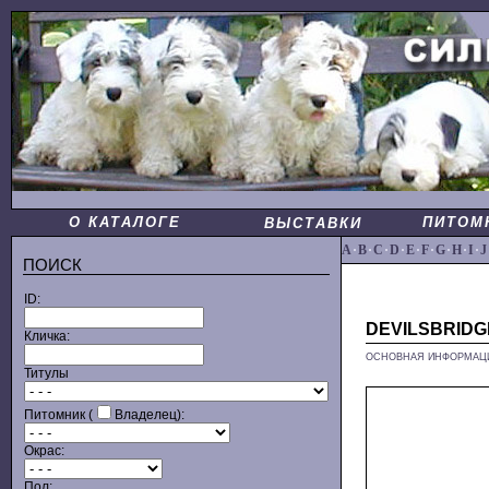
О КАТАЛОГЕ
ПИТОМ
ВЫСТАВКИ
A
·
B
·
C
·
D
·
E
·
F
·
G
·
H
·
I
·
J
ПОИСК
ID:
DEVILSBRIDG
Кличка:
ОСНОВНАЯ ИНФОРМАЦ
Титулы
Питомник (
Владелец):
Окрас:
Пол: