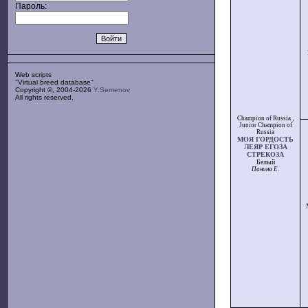
Пароль:
Web scripts
''Virtual breed database''
Copyright ©, 2004-2026
Y.Semenov
All rights reserved.
Champion of Russia
,
Junior Champion of
Russia
МОЯ ГОРДОСТЬ
ЛЕЯР ЕГОЗА
СТРЕКОЗА
Белый
Панина Е.