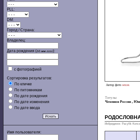
PLL:
DM:
Город / Страна:
Владелец:
Дата рождения (
):
дд.мм.гггг
с фотографией
Сортировка результатов:
По кличке
Автор фото
неизв.
По питомникам
По дате рождения
Титулы:
По дате изменения
Чемпион России
,
Юны
По дате ввода
РОДОСЛОВН
Инбридинги: Pacyfik Konc
Имя пользователя: