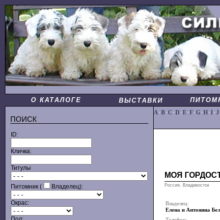
О КАТАЛОГЕ
ПИТОМ
ВЫСТАВКИ
A
·
B
·
C
·
D
·
E
·
F
·
G
·
H
·
I
·
J
ПОИСК
ID:
Кличка:
Титулы
МОЯ ГОРДОС
Россия, Владивосток
Питомник (
Владелец):
Окрас:
Владелец:
Елена и Антонина Бе
Пол:
Телефон: