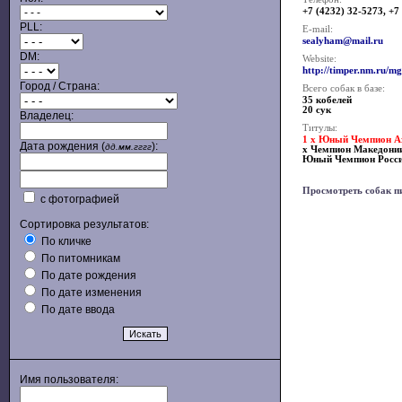
+7 (4232) 32-5273, +7
PLL:
E-mail:
sealyham@mail.ru
DM:
Website:
http://timper.nm.ru/mg
Город / Страна:
Всего собак в базе:
35 кобелей
20 сук
Владелец:
Титулы:
1 x Юный Чемпион А
Дата рождения (
):
дд.мм.гггг
x Чемпион Македони
Юный Чемпион Росс
Просмотреть собак п
с фотографией
Сортировка результатов:
По кличке
По питомникам
По дате рождения
По дате изменения
По дате ввода
Имя пользователя: