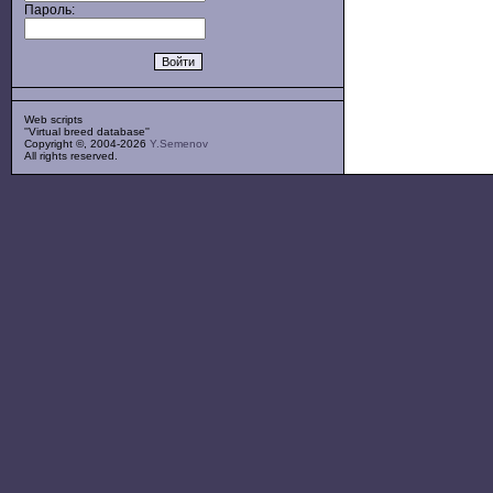
Пароль:
Web scripts
''Virtual breed database''
Copyright ©, 2004-2026
Y.Semenov
All rights reserved.