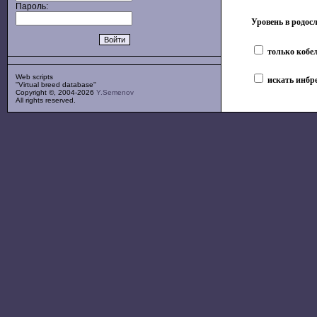
Пароль:
Уровень в родос
только кобе
Web scripts
искать инбр
''Virtual breed database''
Copyright ©, 2004-2026
Y.Semenov
All rights reserved.