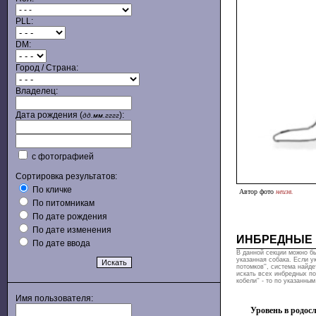
PLL:
DM:
Город / Страна:
Владелец:
Дата рождения (
):
дд.мм.гггг
с фотографией
Сортировка результатов:
По кличке
Автор фото
неизв.
По питомникам
По дате рождения
По дате изменения
ИНБРЕДНЫЕ
По дате ввода
В данной секции можно бы
указанная собака. Если у
потомков'', система найде
искать всех инбредных по
кобели'' - то по указанны
Имя пользователя:
Уровень в родосл