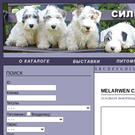
О КАТАЛОГЕ
ПИТОМ
ВЫСТАВКИ
A
·
B
·
C
·
D
·
E
·
F
·
G
·
H
·
I
·
J
ПОИСК
ID:
MELARWEN C
Кличка:
ОСНОВНАЯ ИНФОРМАЦ
Титулы
Питомник (
Владелец):
Окрас:
Пол: