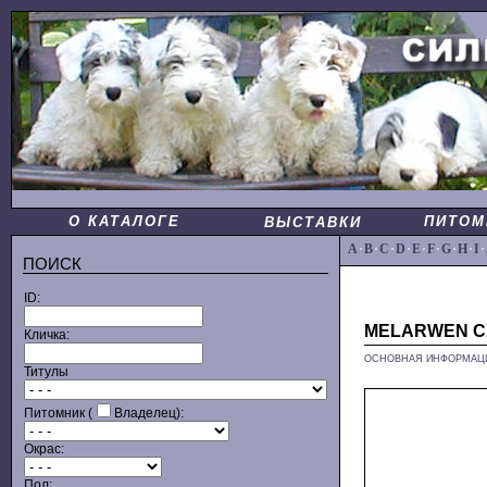
О КАТАЛОГЕ
ПИТОМ
ВЫСТАВКИ
A
·
B
·
C
·
D
·
E
·
F
·
G
·
H
·
I
·
ПОИСК
ID:
MELARWEN C
Кличка:
ОСНОВНАЯ ИНФОРМАЦ
Титулы
Питомник (
Владелец):
Окрас:
Пол: