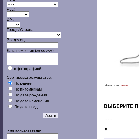
PLL:
DM:
Город / Страна:
Владелец:
Дата рождения (
):
дд.мм.гггг
с фотографией
Сортировка результатов:
По кличке
Автор фото
неизв.
По питомникам
По дате рождения
По дате изменения
ВЫБЕРИТЕ П
По дате ввода
Имя пользователя: