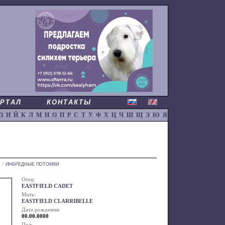
РТАЛ
КОНТАКТЫ
З
·
И
·
Й
·
К
·
Л
·
М
·
Н
·
О
·
П
·
Р
·
С
·
Т
·
У
·
Ф
·
Х
·
Ц
·
Ч
·
Ш
·
Щ
·
Э
·
Ю
·
Я
/
ИНБРЕДНЫЕ ПОТОМКИ
Отец:
EASTFIELD CADET
Мать:
EASTFIELD CLARRIBELLE
Дата рождения:
00.00.0000
Пол: