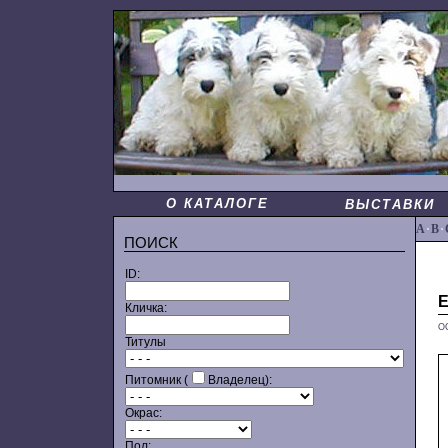
О КАТАЛОГЕ
ВЫСТАВКИ
A
·
B
·
ПОИСК
ID:
Кличка:
О
Титулы
Питомник (
Владелец):
Окрас:
Пол: