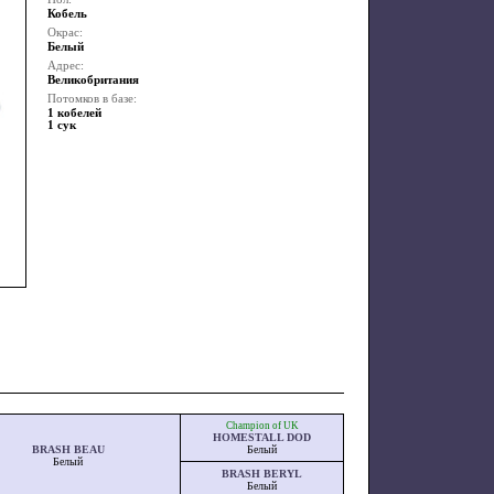
Кобель
Окрас:
Белый
Адрес:
Великобритания
Потомков в базе:
1 кобелей
1 сук
Champion of UK
HOMESTALL DOD
BRASH BEAU
Белый
Белый
BRASH BERYL
Белый