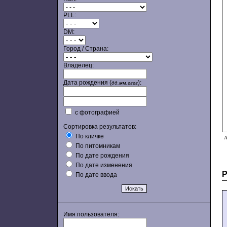
PLL:
DM:
Город / Страна:
Владелец:
Дата рождения (
):
дд.мм.гггг
с фотографией
Сортировка результатов:
По кличке
А
По питомникам
По дате рождения
По дате изменения
По дате ввода
Имя пользователя: