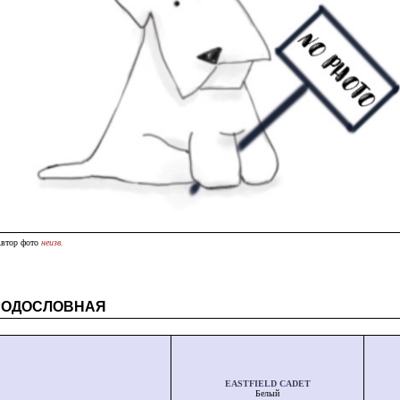
втор фото
неизв.
РОДОСЛОВНАЯ
EASTFIELD CADET
Белый