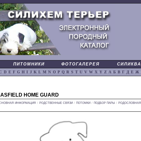
ПИТОМНИКИ
ФОТОГАЛЕРЕЯ
СИЛИКВА
C
·
D
·
E
·
F
·
G
·
H
·
I
·
J
·
K
·
L
·
M
·
N
·
O
·
P
·
Q
·
R
·
S
·
T
·
U
·
V
·
W
·
X
·
Y
·
Z
·
А
·
Б
·
В
·
Г
·
Д
·
Е
·
Ж
·
EASFIELD HOME GUARD
СНОВНАЯ ИНФОРМАЦИЯ
/
РОДСТВЕННЫЕ СВЯЗИ
/
ПОТОМКИ
/
ПОДБОР ПАРЫ
/
РОДОСЛОВНАЯ