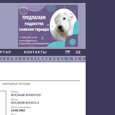
РТАЛ
КОНТАКТЫ
З
·
И
·
Й
·
К
·
Л
·
М
·
Н
·
О
·
П
·
Р
·
С
·
Т
·
У
·
Ф
·
Х
·
Ц
·
Ч
·
Ш
·
Щ
·
Э
·
Ю
·
Я
/
ИНБРЕДНЫЕ ПОТОМКИ
Отец:
ROLMAIR ROMANTIC
Мать:
ROLMAIR ROSELLA
Дата рождения:
24.08.1984
Пол: