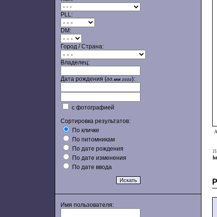
PLL:
DM:
Город / Страна:
Владелец:
Дата рождения (
):
дд.мм.гггг
с фотографией
Сортировка результатов:
По кличке
А
По питомникам
По дате рождения
И
По дате изменения
h
По дате ввода
Имя пользователя: