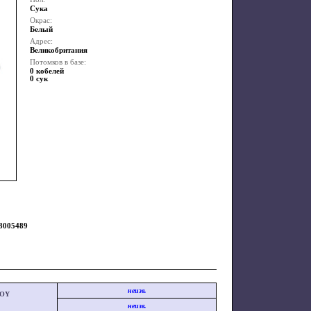
Сука
Окрас:
Белый
Адрес:
Великобритания
Потомков в базе:
0 кобелей
0 сук
48005489
неизв.
ROY
неизв.