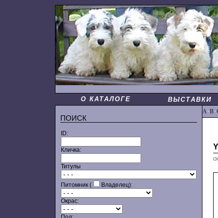
О КАТАЛОГЕ
ВЫСТАВКИ
A
·
B
·
ПОИСК
ID:
Y
Кличка:
О
Титулы
Питомник (
Владелец):
Окрас:
Пол: