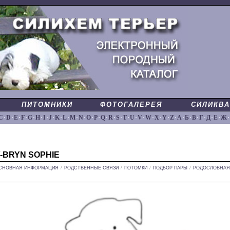
ПИТОМНИКИ
ФОТОГАЛЕРЕЯ
СИЛИКВА
C
·
D
·
E
·
F
·
G
·
H
·
I
·
J
·
K
·
L
·
M
·
N
·
O
·
P
·
Q
·
R
·
S
·
T
·
U
·
V
·
W
·
X
·
Y
·
Z
·
А
·
Б
·
В
·
Г
·
Д
·
Е
·
Ж
·
-BRYN SOPHIE
СНОВНАЯ ИНФОРМАЦИЯ
/
РОДСТВЕННЫЕ СВЯЗИ
/
ПОТОМКИ
/
ПОДБОР ПАРЫ
/
РОДОСЛОВНАЯ