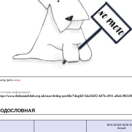
втор фото
неизв.
сточник информации:
ttps://www.thekennelclub.org.uk/search/dog-profile/?dogId=5da5fd32-bf7b-e911-a8ab-0022
РОДОСЛОВНАЯ
ROLMAIR ROB 
Белый