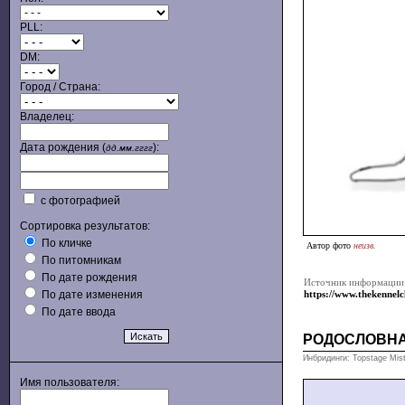
PLL:
DM:
Город / Страна:
Владелец:
Дата рождения (
):
дд.мм.гггг
с фотографией
Сортировка результатов:
По кличке
Автор фото
неизв.
По питомникам
По дате рождения
Источник информации
По дате изменения
https://www.thekennel
По дате ввода
РОДОСЛОВН
Инбридинги: Topstage Miste
Имя пользователя: