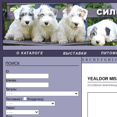
О КАТАЛОГЕ
ПИТОМ
ВЫСТАВКИ
A
·
B
·
C
·
D
·
E
·
F
·
G
·
H
·
I
·
J
ПОИСК
ID:
YEALDOR MIS
Кличка:
ОСНОВНАЯ ИНФОРМАЦ
Титулы
Питомник (
Владелец):
Окрас:
Пол: