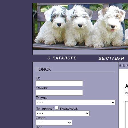
О КАТАЛОГЕ
ВЫСТАВКИ
A
·
B
·
ПОИСК
ID:
Кличка:
О
Титулы
Питомник (
Владелец):
Окрас:
Пол: