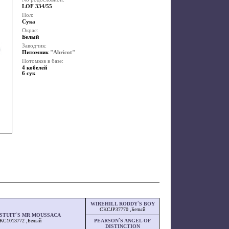
LOF 334/55
Пол:
Сука
Окрас:
Белый
Заводчик:
Питомник
"Abricot"
Потомков в базе:
4 кобелей
6 сук
WIREHILL RODDY`S BOY
CKCJP37770 ,Белый
STUFF`S MR MOUSSACA
KC1013772 ,Белый
PEARSON`S ANGEL OF
DISTINCTION