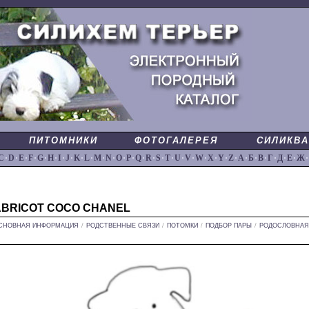
ПИТОМНИКИ
ФОТОГАЛЕРЕЯ
СИЛИКВА
C
·
D
·
E
·
F
·
G
·
H
·
I
·
J
·
K
·
L
·
M
·
N
·
O
·
P
·
Q
·
R
·
S
·
T
·
U
·
V
·
W
·
X
·
Y
·
Z
·
А
·
Б
·
В
·
Г
·
Д
·
Е
·
Ж
·
ABRICOT COCO CHANEL
СНОВНАЯ ИНФОРМАЦИЯ
/
РОДСТВЕННЫЕ СВЯЗИ
/
ПОТОМКИ
/
ПОДБОР ПАРЫ
/
РОДОСЛОВНАЯ