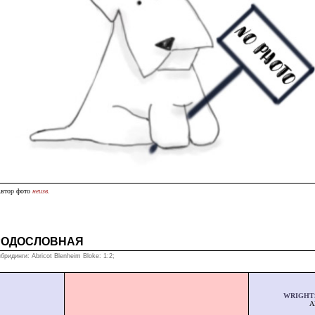
втор фото
неизв.
РОДОСЛОВНАЯ
бридинги: Abricot Blenheim Bloke: 1:2;
WRIGHT
A