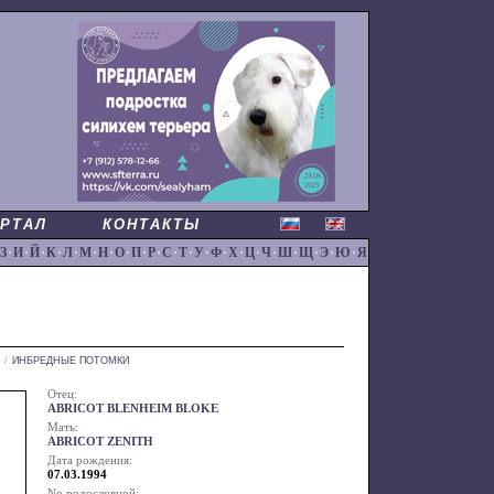
РТАЛ
КОНТАКТЫ
З
·
И
·
Й
·
К
·
Л
·
М
·
Н
·
О
·
П
·
Р
·
С
·
Т
·
У
·
Ф
·
Х
·
Ц
·
Ч
·
Ш
·
Щ
·
Э
·
Ю
·
Я
/
ИНБРЕДНЫЕ ПОТОМКИ
Отец:
ABRICOT BLENHEIM BLOKE
Мать:
ABRICOT ZENITH
Дата рождения:
07.03.1994
No родословной: