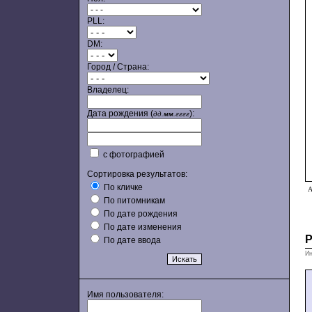
PLL:
DM:
Город / Страна:
Владелец:
Дата рождения (
):
дд.мм.гггг
с фотографией
Сортировка результатов:
По кличке
А
По питомникам
По дате рождения
По дате изменения
По дате ввода
Ин
Имя пользователя: