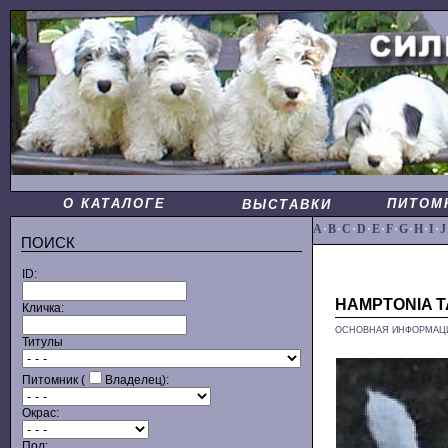
О КАТАЛОГЕ
ПИТОМ
ВЫСТАВКИ
A
·
B
·
C
·
D
·
E
·
F
·
G
·
H
·
I
·
J
ПОИСК
ID:
HAMPTONIA 
Кличка:
ОСНОВНАЯ ИНФОРМАЦ
Титулы
Питомник (
Владелец):
Окрас:
Пол: