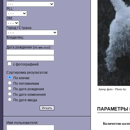
PLL:
DM:
Город / Страна:
Владелец:
Дата рождения (
):
дд.мм.гггг
с фотографией
Сортировка результатов:
По кличке
По питомникам
По дате рождения
Автор фото / Photo by:
По дате изменения
По дате ввода
ПАРАМЕТРЫ
Имя пользователя:
Количество коле