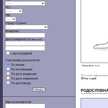
PLL:
DM:
Город / Страна:
Владелец:
Дата рождения (
):
дд.мм.гггг
с фотографией
Сортировка результатов:
По кличке
Автор фото
неизв.
По питомникам
По дате рождения
Источник информации
По дате изменения
HS by e-mail
По дате ввода
РОДОСЛОВН
Имя пользователя: