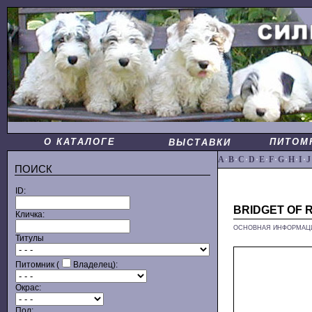
О КАТАЛОГЕ
ПИТОМ
ВЫСТАВКИ
A
·
B
·
C
·
D
·
E
·
F
·
G
·
H
·
I
·
J
ПОИСК
ID:
BRIDGET OF 
Кличка:
ОСНОВНАЯ ИНФОРМАЦ
Титулы
Питомник (
Владелец):
Окрас:
Пол: