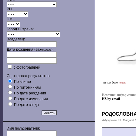
PLL:
DM:
Город / Страна:
Владелец:
Дата рождения (
):
дд.мм.гггг
с фотографией
Сортировка результатов:
По кличке
Автор фото
неизв.
По питомникам
По дате рождения
Источник информации
По дате изменения
HS by email
По дате ввода
РОДОСЛОВН
Инбридинги: St. Margaret 
Имя пользователя: