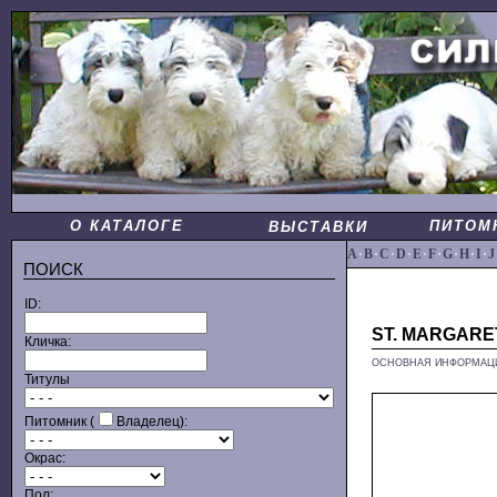
О КАТАЛОГЕ
ПИТОМ
ВЫСТАВКИ
A
·
B
·
C
·
D
·
E
·
F
·
G
·
H
·
I
·
J
ПОИСК
ID:
ST. MARGARE
Кличка:
ОСНОВНАЯ ИНФОРМАЦ
Титулы
Питомник (
Владелец):
Окрас:
Пол: