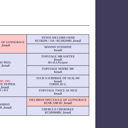
YENOLAM LORD CHAD
KCSB294 / 518 / KCSB294BI ,Белый
E OF GUNNGRACE
 ,Белый
MANNIN SUNSHINE
Белый
TOPSTAGE MR SOFTEE
Белый
RS PEEL
Mrs B A Postgate
 ,Белый
TOPSTAGE MAYBE ME
Белый
SUCH A SURPRISE OF SEALAW
980, 1982
Белый
TE PEPPER
CORISH, Mr G,
,Белый
 s B A
TOPSTAGE TWICE AS NICE
Белый
FIELDRON SPECTACLE OF GUNNGRACE
KCSB 1280 BJ ,Белый
ANDOO
9 ,Белый
CHURCLO CHEROKEE
KCSB0668BJ ,Белый