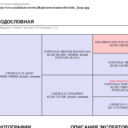
сточник информации:
ttp://www.sealyham-terrier.dk/pictures/stamtavler/toby_large.jpg
РОДОСЛОВНАЯ
бридинги: Fieldron Spectacle Of Gunngrace: 2:3;
FIELDRON SPECTACL
KCSB 1280 BJ
TOPSTAGE MISTER BOJANGLES
KCSB 503 BM / 0503BM ,Белый
POSTGATE, Mrs B A,
TOPSTAGE M
KCSB 145 BD
CHURCLO CLASSIC
NHSB 1490858 ,Белый с пятнами
Crufts Winner 1
TOPSTAGE WHI
KCSB 774BN 
POSTGATE, Mr
CHURCLO CINNAMON
KCSB 2755 BR ,Белый с пятнами
CHURCLO C
KC C3717504C0
ФОТОГРАФИИ
ОПИСАНИЯ ЭКСПЕРТОВ