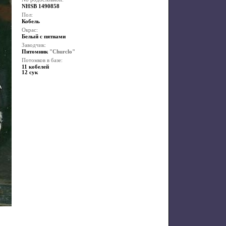
NHSB 1490858
Пол:
Кобель
Окрас:
Белый с пятнами
Заводчик:
Питомник
"Churclo"
Потомков в базе:
11 кобелей
12 сук