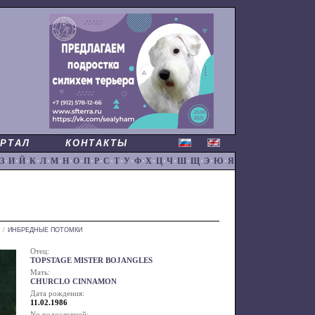
РТАЛ
КОНТАКТЫ
З
·
И
·
Й
·
К
·
Л
·
М
·
Н
·
О
·
П
·
Р
·
С
·
Т
·
У
·
Ф
·
Х
·
Ц
·
Ч
·
Ш
·
Щ
·
Э
·
Ю
·
Я
/
ИНБРЕДНЫЕ ПОТОМКИ
Отец:
TOPSTAGE MISTER BOJANGLES
Мать:
CHURCLO CINNAMON
Дата рождения:
11.02.1986
No родословной: