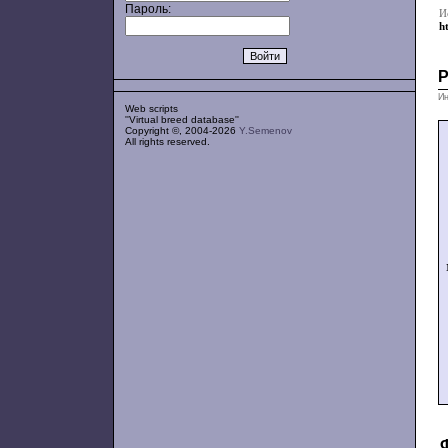
Пароль:
И
h
Ин
Web scripts
''Virtual breed database''
Copyright ©, 2004-2026
Y.Semenov
All rights reserved.