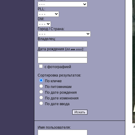
PLL:
DM:
Город / Страна:
Владелец:
Дата рождения (
):
дд.мм.гггг
с фотографией
Сортировка результатов:
По кличке
По питомникам
По дате рождения
По дате изменения
По дате ввода
А
Имя пользователя: