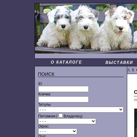
О КАТАЛОГЕ
ВЫСТАВКИ
A
·
B
·
ПОИСК
ID:
Кличка:
О
Титулы
Питомник (
Владелец):
Окрас:
Пол: