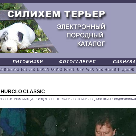
ПИТОМНИКИ
ФОТОГАЛЕРЕЯ
СИЛИКВА
C
·
D
·
E
·
F
·
G
·
H
·
I
·
J
·
K
·
L
·
M
·
N
·
O
·
P
·
Q
·
R
·
S
·
T
·
U
·
V
·
W
·
X
·
Y
·
Z
·
А
·
Б
·
В
·
Г
·
Д
·
Е
·
Ж
·
CHURCLO CLASSIC
СНОВНАЯ ИНФОРМАЦИЯ
/
РОДСТВЕННЫЕ СВЯЗИ
/
ПОТОМКИ
/
ПОДБОР ПАРЫ
/
РОДОСЛОВНАЯ