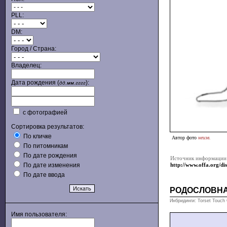
PLL:
DM:
Город / Страна:
Владелец:
Дата рождения (
):
дд.мм.гггг
с фотографией
Сортировка результатов:
По кличке
Автор фото
неизв.
По питомникам
По дате рождения
Источник информации
По дате изменения
http://www.offa.org/
По дате ввода
РОДОСЛОВН
Инбридинги: Torset Touch 
Имя пользователя: