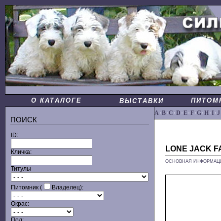
О КАТАЛОГЕ
ПИТОМ
ВЫСТАВКИ
A
·
B
·
C
·
D
·
E
·
F
·
G
·
H
·
I
·
J
ПОИСК
ID:
LONE JACK F
Кличка:
ОСНОВНАЯ ИНФОРМАЦ
Титулы
Питомник (
Владелец):
Окрас:
Пол: