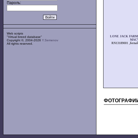
Пароль:
Web scripts
LONE JACK FARM
''Virtual breed database''
MAC
Copyright ©, 2004-2026
Y.Semenov
RN13189001 ,Белы
All rights reserved.
ФОТОГРАФИ